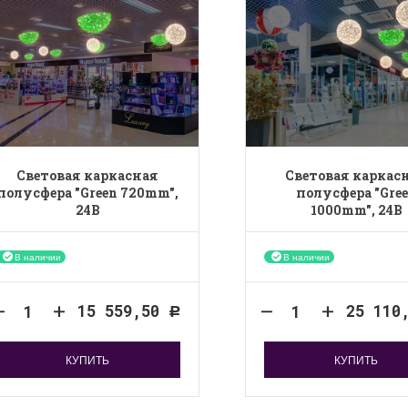
Световая каркасная
Световая каркас
полусфера "Green 720mm",
полусфера "Gre
24B
1000mm", 24B
В наличии
В наличии
15 559,50
25 110
Р
КУПИТЬ
КУПИТЬ