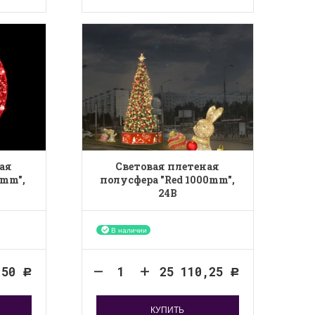
ая
Световая плетеная
0mm",
полусфера "Red 1000mm",
24B
В наличии
,50
25 110,25
Р
Р
КУПИТЬ