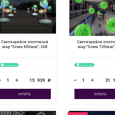
Светящийся плетеный
Светящийся плет
шар "Green 450mm", 24B
шар "Green 720mm",
В наличии
В наличии
15 939
31 
Р
КУПИТЬ
КУПИТЬ