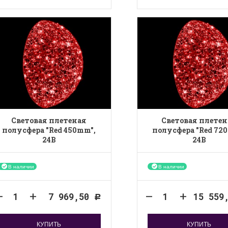
Световая плетеная
Световая плетен
полусфера "Red 450mm",
полусфера "Red 72
24B
24B
В наличии
В наличии
7 969,50
15 559
Р
КУПИТЬ
КУПИТЬ