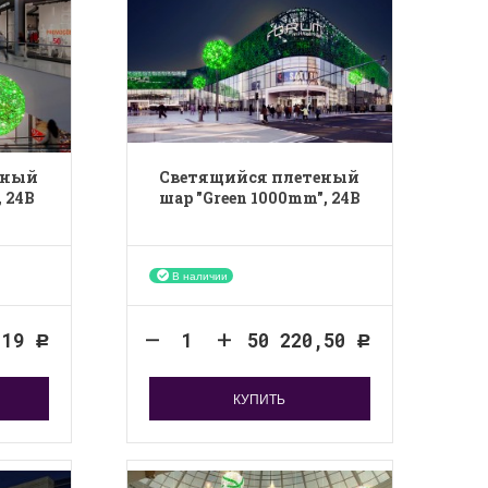
еный
Светящийся плетеный
 24B
шар "Green 1000mm", 24B
В наличии
119
50 220,50
Р
Р
КУПИТЬ