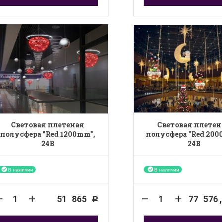
Световая плетеная
Световая плетен
полусфера "Red 1200mm",
полусфера "Red 200
24B
24B
В наличии
В наличии
51 865
77 576
Р