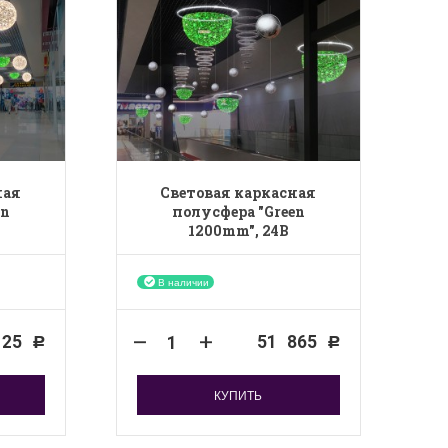
ная
Световая каркасная
en
полусфера "Green
1200mm", 24B
В наличии
,25
51 865
Р
Р
КУПИТЬ