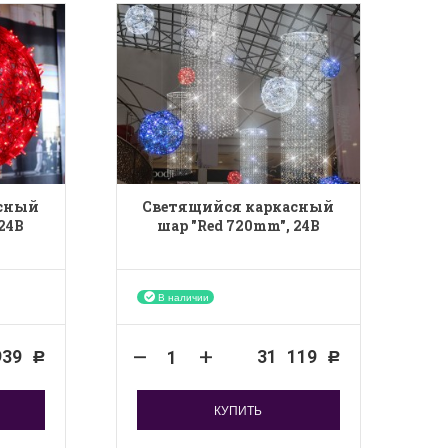
асный
Светящийся каркасный
 24B
шар "Red 720mm", 24B
В наличии
939
31 119
Р
Р
КУПИТЬ