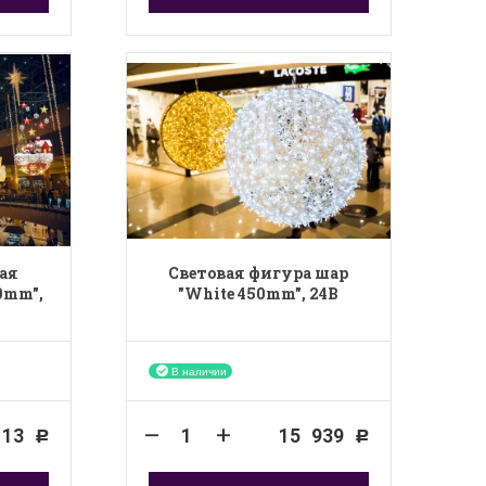
ая
Световая фигура шар
0mm",
"White 450mm", 24B
В наличии
,13
15 939
Р
Р