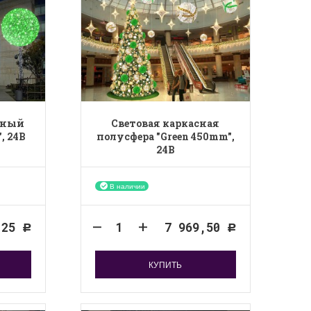
еный
Световая каркасная
, 24B
полусфера "Green 450mm",
24B
В наличии
,25
7 969,50
Р
Р
КУПИТЬ