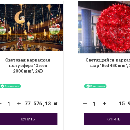
Световая каркасная
Светящийся карк
полусфера "Green
шар "Red 450mm",
2000mm", 24B
В наличии
В наличии
77 576,13
15 
Р
КУПИТЬ
КУПИТЬ