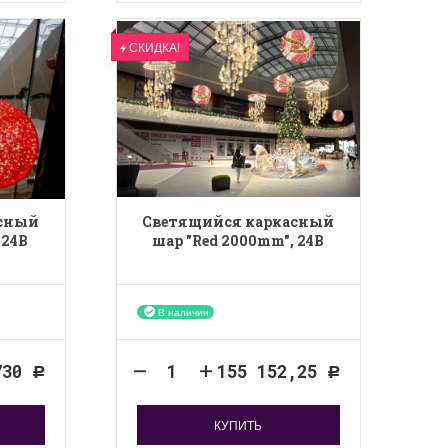
СКИДКА!
асный
Светящийся каркасный
 24B
шар "Red 2000mm", 24B
В наличии
730
155 152,25
Р
Р
КУПИТЬ