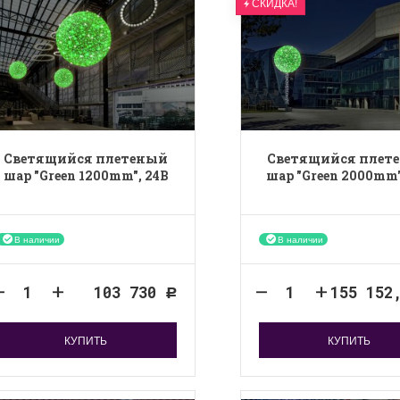
СКИДКА!
Светящийся плетеный
Светящийся плет
шар "Green 1200mm", 24B
шар "Green 2000mm"
В наличии
В наличии
103 730
155 152
Р
КУПИТЬ
КУПИТЬ