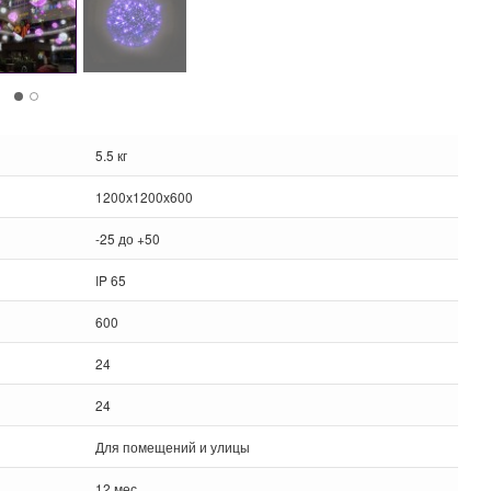
5.5 кг
1200х1200х600
-25 до +50
IP 65
600
24
24
Для помещений и улицы
12 мес