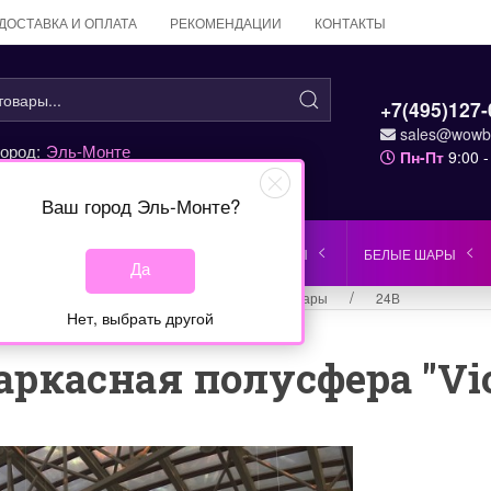
ДОСТАВКА И ОПЛАТА
РЕКОМЕНДАЦИИ
КОНТАКТЫ
+7(495)127-
sales@wowba
ород:
Эль-Монте
Пн-Пт
9:00 -
Ваш город
Эль-Монте
?
ЗЕЛЕНЫЕ ШАРЫ
КРАСНЫЕ ШАРЫ
БЕЛЫЕ ШАРЫ
Да
Главная
Фиолетовые шары
24В
Нет, выбрать другой
ркасная полусфера "Vio