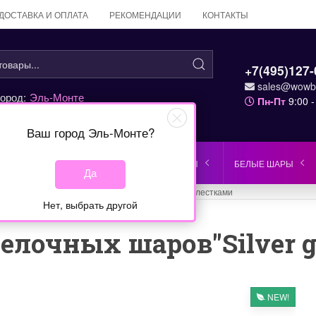
ДОСТАВКА И ОПЛАТА
РЕКОМЕНДАЦИИ
КОНТАКТЫ
+7(495)127-
sales@wowba
ород:
Эль-Монте
Пн-Пт
9:00 -
Ваш город
Эль-Монте
?
ЗЕЛЕНЫЕ ШАРЫ
КРАСНЫЕ ШАРЫ
БЕЛЫЕ ШАРЫ
Да
Главная
Шары с блестками
Нет, выбрать другой
лочных шаров"Silver gli
NEW!